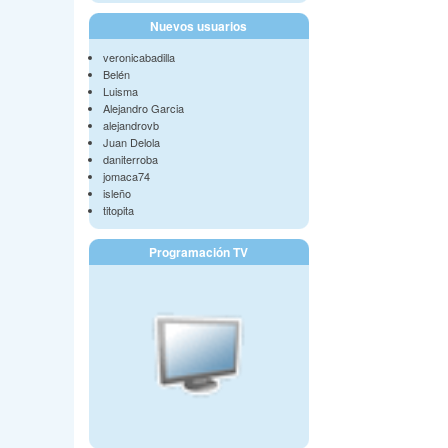
Nuevos usuarios
veronicabadilla
Belén
Luisma
Alejandro Garcia
alejandrovb
Juan Delola
daniterroba
jomaca74
isleño
titopita
Programación TV