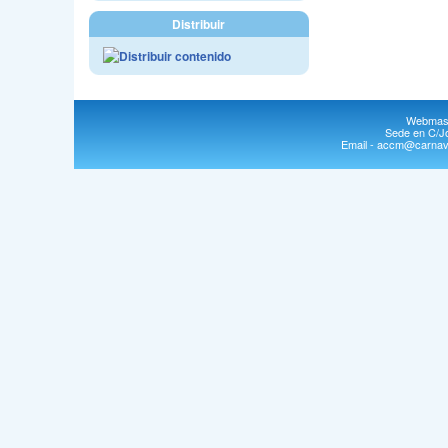
Distribuir
Webmast
Sede en C/Jo
Email - accm@carnava