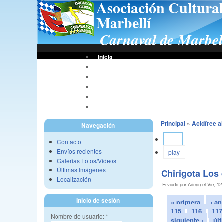
Asociación Cultura
Marbellí
Carnaval de Marbel
Início
Bases De Concursos
Asociación
Tus Fotos
Fotos A.C.C.M.
Vídeos A.C.C.M.
Principal
»
Acidfree 
Navegación
Ver
Contacto
Envíos recientes
play
Galerías Fotos/Vídeos
Últimas Imágenes
Chirigota Los
Localización
Enviado por Admin el Vie, 12
Inicio de sesión
« primera
‹ an
115
116
117
Nombre de usuario:
*
siguiente ›
úl