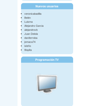
Nuevos usuarios
veronicabadilla
Belén
Luisma
Alejandro Garcia
alejandrovb
Juan Delola
daniterroba
jomaca74
isleño
titopita
Programación TV