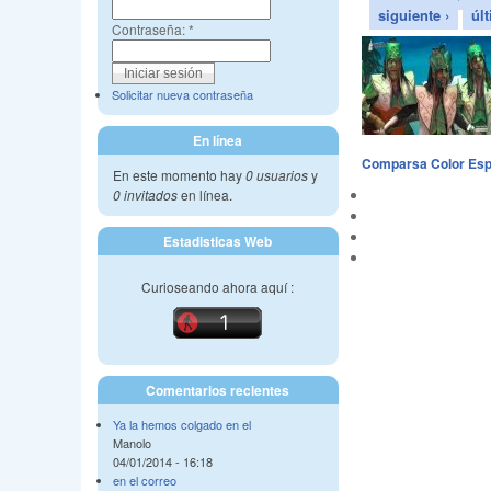
siguiente ›
úl
Contraseña:
*
Solicitar nueva contraseña
En línea
Comparsa Color Espe
En este momento hay
0 usuarios
y
0 invitados
en línea.
Estadisticas Web
Curioseando ahora aquí :
Comentarios recientes
Ya la hemos colgado en el
Manolo
04/01/2014 - 16:18
en el correo