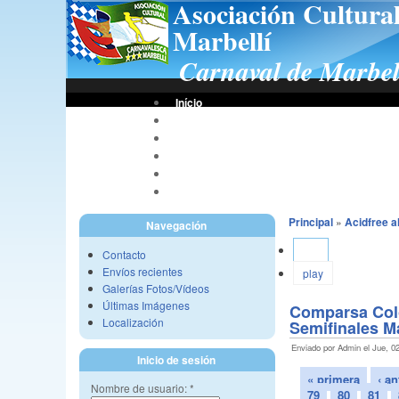
Asociación Cultura
Marbellí
Carnaval de Marbel
Início
Bases De Concursos
Asociación
Tus Fotos
Fotos A.C.C.M.
Vídeos A.C.C.M.
Principal
»
Acidfree 
Navegación
Ver
Contacto
Envíos recientes
play
Galerías Fotos/Vídeos
Últimas Imágenes
Comparsa Col
Localización
Semifinales Ma
Enviado por Admin el Jue, 02
Inicio de sesión
« primera
‹ an
Nombre de usuario:
*
79
80
81