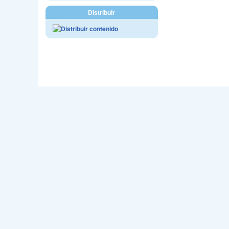
Distribuir
Webmast
Sede en C/Jo
Email - accm@carnava