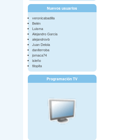
Nuevos usuarios
veronicabadilla
Belén
Luisma
Alejandro Garcia
alejandrovb
Juan Delola
daniterroba
jomaca74
isleño
titopita
Programación TV