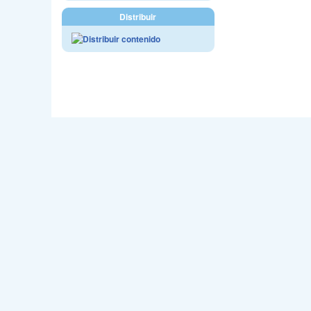
Distribuir
Webmast
Sede en C/Jo
Email - accm@carnava