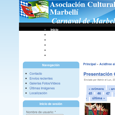
Asociación Cultura
Marbellí
Carnaval de Marbel
Início
Bases De Concursos
Asociación
Tus Fotos
Fotos A.C.C.M.
Vídeos A.C.C.M.
Principal
»
Acidfree 
Navegación
Presentación 
Contacto
Envíos recientes
Enviado por Admin el Lun, 23
Galerías Fotos/Vídeos
Últimas Imágenes
« primera
‹ an
Localización
45
46
47
›
última »
Inicio de sesión
Nombre de usuario:
*