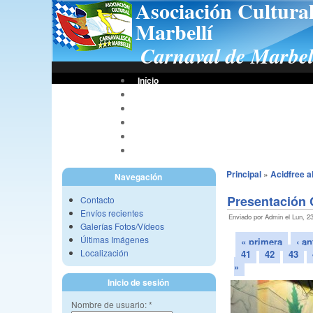
Asociación Cultura
Marbellí
Carnaval de Marbel
Início
Bases De Concursos
Asociación
Tus Fotos
Fotos A.C.C.M.
Vídeos A.C.C.M.
Principal
»
Acidfree 
Navegación
Presentación 
Contacto
Envíos recientes
Enviado por Admin el Lun, 23
Galerías Fotos/Vídeos
Últimas Imágenes
« primera
‹ an
Localización
41
42
43
»
Inicio de sesión
Nombre de usuario:
*