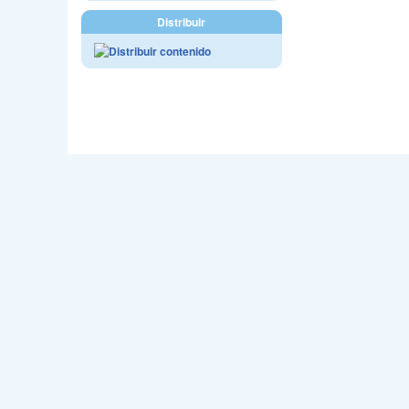
Distribuir
Webmast
Sede en C/Jo
Email - accm@carnava