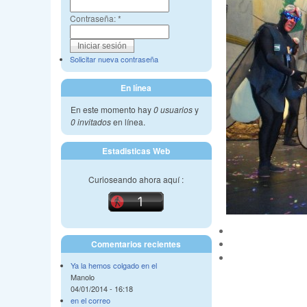
Contraseña:
*
Solicitar nueva contraseña
En línea
En este momento hay
0 usuarios
y
0 invitados
en línea.
Estadisticas Web
Curioseando ahora aquí :
Comentarios recientes
Ya la hemos colgado en el
Manolo
04/01/2014 - 16:18
en el correo