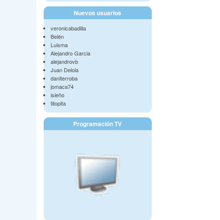
Nuevos usuarios
veronicabadilla
Belén
Luisma
Alejandro Garcia
alejandrovb
Juan Delola
daniterroba
jomaca74
isleño
titopita
Programación TV