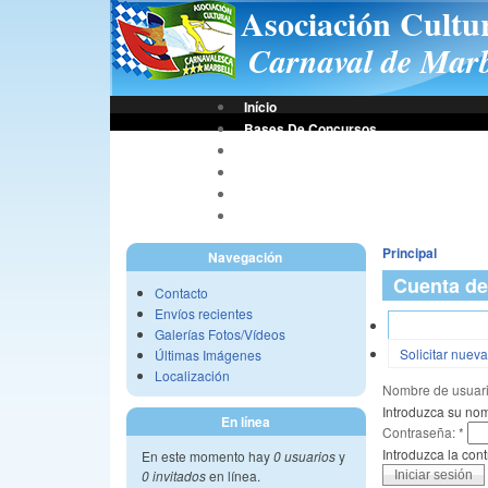
Asociación Cultu
Carnaval de Marb
Início
Bases De Concursos
Asociación
Tus Fotos
Fotos A.C.C.M.
Vídeos A.C.C.M.
Principal
Navegación
Cuenta de
Contacto
Envíos recientes
Iniciar sesión
Galerías Fotos/Vídeos
Solicitar nuev
Últimas Imágenes
Localización
Nombre de usuar
Introduzca su nom
En línea
Contraseña:
*
Introduzca la co
En este momento hay
0 usuarios
y
0 invitados
en línea.