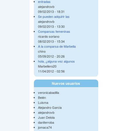
entradas
alejandrovb
09/02/2013 - 18:31
Se pueden adquirir las
alejandrovb
09/02/2013 - 13:30
Comparsas femeninas
ricardo soriano
08/02/2013 - 15:34
A la comparsa de Marbella
chino
05/09/2012 - 20:26
hola, ¿alguna vez algunos
Marbellero20
11/04/2012 - 02:56
Nuevos usuarios
veronicabadilla
Belén
Luisma
Alejandro Garcia
alejandrovb
Juan Delola
daniterroba
jomaca74