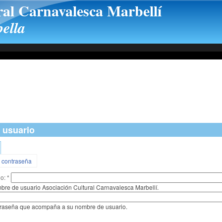
ral Carnavalesca Marbellí
ella
 usuario
a contraseña
io:
*
bre de usuario Asociación Cultural Carnavalesca Marbellí.
ntraseña que acompaña a su nombre de usuario.