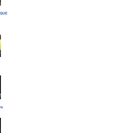
 QUE
és