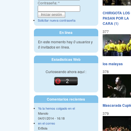
Contraseña:
*
CHIRIGOTA LOS
PASAN POR LA
Solicitar nueva contraseña
CARA (1)
377
En línea
En este momento hay
0 usuarios
y
0 invitados
en línea.
Estadisticas Web
los malayas
Curioseando ahora aquí :
378
Comentarios recientes
Mascarada Cupl
Ya la hemos colgado en el
379
Manolo
04/01/2014 - 16:18
en el correo
ErBola