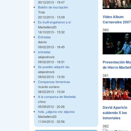
30/12/2013 - 19:47
Boletín de inscripción
Trols
Video Album
20/12/2013 - 13:09
Carnavales 2007
Es inutil engañarse a si
Marbellero20
380
16/10/2013 - 15:32
Entradas
Admin
09/02/2013 - 18:45
entradas
alejandrovb
Presentación Mu
09/02/2013 - 18:31
Se pueden adquirir las
de Hierro Marbel
alejandrovb
381
09/02/2013 - 13:30
Comparsas femeninas
ricardo soriano
08/02/2013 - 15:34
A la comparsa de Marbella
chino
05/09/2012 - 20:26
David Aparicio
hola, ¿alguna vez algunos
subiendo X los
Marbellero20
inmortales
11/04/2012 - 02:56
382