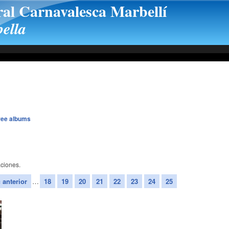
ral Carnavalesca Marbellí
ella
ree albums
ciones.
‹ anterior
…
18
19
20
21
22
23
24
25
26