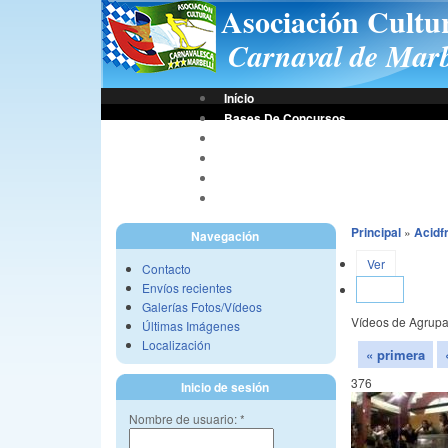
Asociación Cultu
Carnaval de Marb
Início
Bases De Concursos
Asociación
Tus Fotos
Fotos A.C.C.M.
Vídeos A.C.C.M.
Principal
»
Acidf
Navegación
Ver
Contacto
Envíos recientes
Lista
Galerías Fotos/Vídeos
Vídeos de Agrupa
Últimas Imágenes
Localización
« primera
376
Inicio de sesión
Nombre de usuario:
*