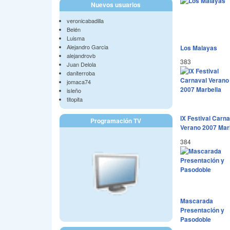
Nuevos usuarios
veronicabadilla
Belén
Luisma
Alejandro Garcia
Los Malayas
alejandrovb
383
Juan Delola
daniterroba
jomaca74
isleño
titopita
IX Festival Carna
Programación TV
Verano 2007 Mar
384
Mascarada
Presentación y
Pasodoble