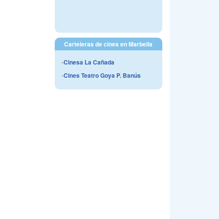
Carteleras de cines en Marbella
-
Cinesa La Cañada
-
Cines Teatro Goya P. Banús