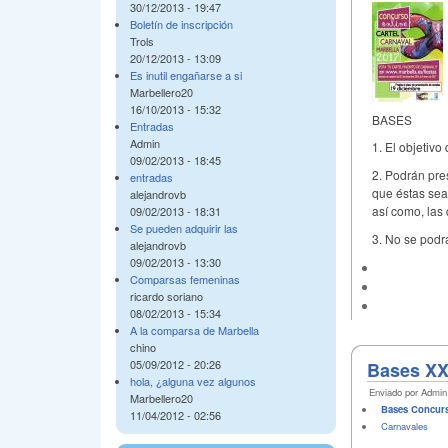
30/12/2013 - 19:47
Boletín de inscripción
Trols
20/12/2013 - 13:09
Es inutil engañarse a si
Marbellero20
16/10/2013 - 15:32
BASES
Entradas
Admin
1. El objetivo
09/02/2013 - 18:45
2. Podrán pre
entradas
que éstas sea
alejandrovb
así como, las 
09/02/2013 - 18:31
Se pueden adquirir las
3. No se podr
alejandrovb
09/02/2013 - 13:30
Comparsas femeninas
ricardo soriano
08/02/2013 - 15:34
A la comparsa de Marbella
chino
05/09/2012 - 20:26
Bases XX
hola, ¿alguna vez algunos
Enviado por Admin 
Marbellero20
Bases Concur
11/04/2012 - 02:56
Carnavales