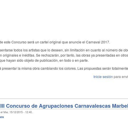
 de este Concurso será un cartel original que anuncie el Carnaval 2017.
sentarse todos los artistas que lo deseen, sin limitación en cuanto al número de ob
n originales e inéditas. Se rechazarán, por tanto, las obras ya presentadas en otro
que hayan sido objeto de publicación, en todo o en parte.
á presentar la misma obra cambiando los colores. Las propuestas serán totalmente 
Inicie sesión
para envi
III Concurso de Agrupaciones Carnavalescas Marbel
el Mar, 15/12/2015 - 12:40.
sos