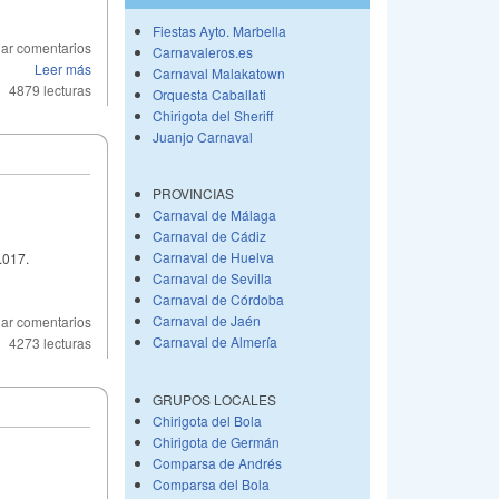
Fiestas Ayto. Marbella
ar comentarios
Carnavaleros.es
Leer más
Carnaval Malakatown
4879 lecturas
Orquesta Caballati
Chirigota del Sheriff
Juanjo Carnaval
PROVINCIAS
Carnaval de Málaga
Carnaval de Cádiz
Carnaval de Huelva
.017.
Carnaval de Sevilla
Carnaval de Córdoba
Carnaval de Jaén
ar comentarios
Carnaval de Almería
4273 lecturas
GRUPOS LOCALES
Chirigota del Bola
Chirigota de Germán
Comparsa de Andrés
Comparsa del Bola