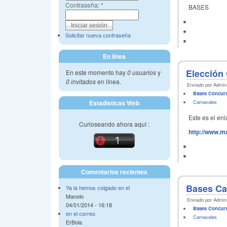
Contraseña:
*
BASES
Solicitar nueva contraseña
En línea
Elección 
En este momento hay
0 usuarios
y
0 invitados
en línea.
Enviado por Admin 
Bases Concur
Estadisticas Web
Carnavales
Este es el enl
Curioseando ahora aquí :
http://www.ma
Comentarios recientes
Bases Ca
Ya la hemos colgado en el
Manolo
Enviado por Admin 
04/01/2014 - 16:18
Bases Concur
en el correo
Carnavales
ErBola