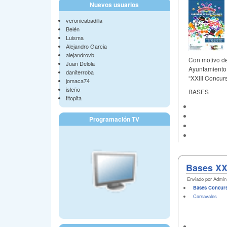
Nuevos usuarios
veronicabadilla
Belén
Luisma
Alejandro Garcia
alejandrovb
Con motivo de
Juan Delola
Ayuntamiento 
daniterroba
“XXIII Concur
jomaca74
isleño
BASES
titopita
Programación TV
Bases XX
Enviado por Admin 
Bases Concur
Carnavales