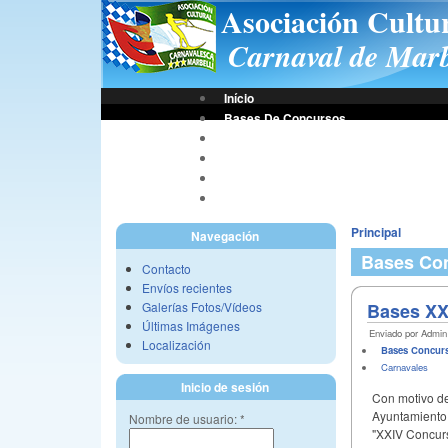
Asociación Cultu
Carnaval de Marb
Início
Bases De Concursos
Asociación
Tus Fotos
Fotos A.C.C.M.
Vídeos A.C.C.M.
Principal
Navegación
Bases Co
Contacto
Envíos recientes
Galerías Fotos/Vídeos
Bases XX
Últimas Imágenes
Enviado por Admin 
Localización
Bases Concur
Carnavales
Inicio de sesión
Con motivo de
Ayuntamiento 
Nombre de usuario:
*
"XXIV Concurs