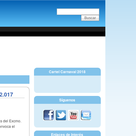
Cartel Carnaval 2018
2.017
Síguenos
as del Excmo.
onvoca el
Enlaces de Interés