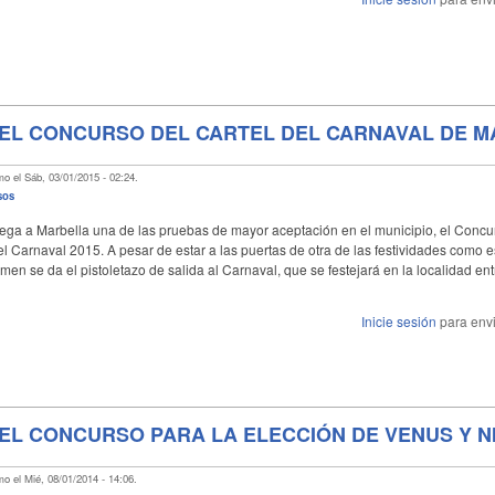
EL CONCURSO DEL CARTEL DEL CARNAVAL DE 
o el Sáb, 03/01/2015 - 02:24.
sos
ega a Marbella una de las pruebas de mayor aceptación en el municipio, el Concur
l Carnaval 2015. A pesar de estar a las puertas de otra de las festividades como e
men se da el pistoletazo de salida al Carnaval, que se festejará en la localidad ent
Inicie sesión
para envi
EL CONCURSO PARA LA ELECCIÓN DE VENUS Y N
o el Mié, 08/01/2014 - 14:06.