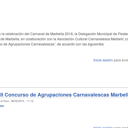
 la celebración del Carnaval de Marbella 2016, la Delegación Municipal de Fiesta
de Marbella, en colaboración con la Asociación Cultural Carnavalesca Marbellí, c
so de Agrupaciones Carnavalescas”, de acuerdo con las siguientes
Inicie sesión
para envi
II Concurso de Agrupaciones Carnavalescas Marbell
el Dom, 08/02/2015 - 11:13.
sos
Inicie sesión
para envi