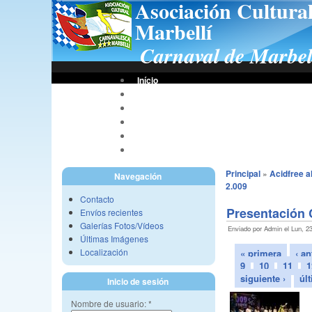
Asociación Cultura
Marbellí
Carnaval de Marbel
Início
Bases De Concursos
Asociación
Tus Fotos
Fotos A.C.C.M.
Vídeos A.C.C.M.
Principal
»
Acidfree 
Navegación
2.009
Contacto
Presentación 
Envíos recientes
Galerías Fotos/Vídeos
Enviado por Admin el Lun, 23
Últimas Imágenes
Localización
« primera
‹ an
9
10
11
1
siguiente ›
úl
Inicio de sesión
Nombre de usuario:
*