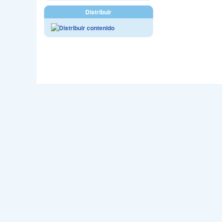
Distribuir
Webmast
Sede en C/Jo
Email - accm@carnava