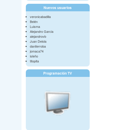
Nuevos usuarios
veronicabadilla
Belén
Luisma
Alejandro Garcia
alejandrovb
Juan Delola
daniterroba
jomaca74
isleño
titopita
Programación TV