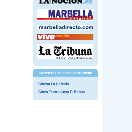
Carteleras de cines en Marbella
-
Cinesa La Cañada
-
Cines Teatro Goya P. Banús