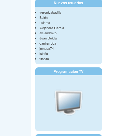
Nuevos usuarios
veronicabadilla
Belén
Luisma
Alejandro Garcia
alejandrovb
Juan Delola
daniterroba
jomaca74
isleño
titopita
Programación TV