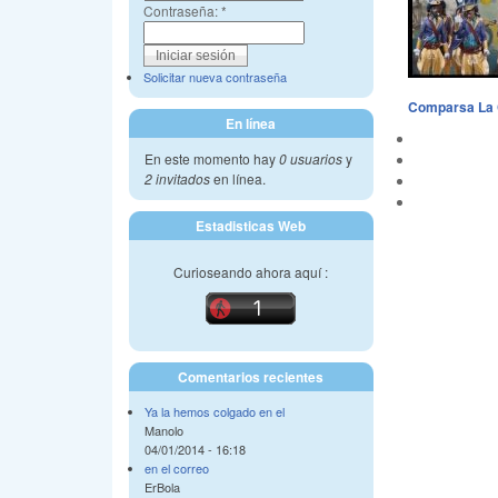
Contraseña:
*
Solicitar nueva contraseña
Comparsa La C
En línea
En este momento hay
0 usuarios
y
2 invitados
en línea.
Estadisticas Web
Curioseando ahora aquí :
Comentarios recientes
Ya la hemos colgado en el
Manolo
04/01/2014 - 16:18
en el correo
ErBola