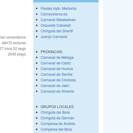
Fiestas Ayto. Marbella
Carnavaleros.es
Carnaval Malakatown
Orquesta Caballati
Chirigota del Sheriff
Juanjo Carnaval
iar comentarios
48475 lecturas
27 mins 22 segs
PROVINCIAS
2545 plays
Carnaval de Málaga
Carnaval de Cádiz
Carnaval de Huelva
Carnaval de Sevilla
Carnaval de Córdoba
Carnaval de Jaén
Carnaval de Almería
GRUPOS LOCALES
Chirigota del Bola
Chirigota de Germán
Comparsa de Andrés
Comparsa del Bola