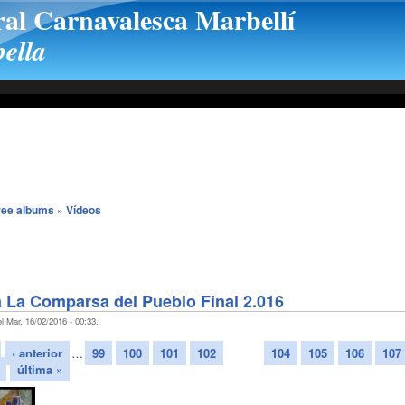
ral Carnavalesca Marbellí
ella
ree albums
»
Vídeos
La Comparsa del Pueblo Final 2.016
l Mar, 16/02/2016 - 00:33.
‹ anterior
…
99
100
101
102
103
104
105
106
107
última »