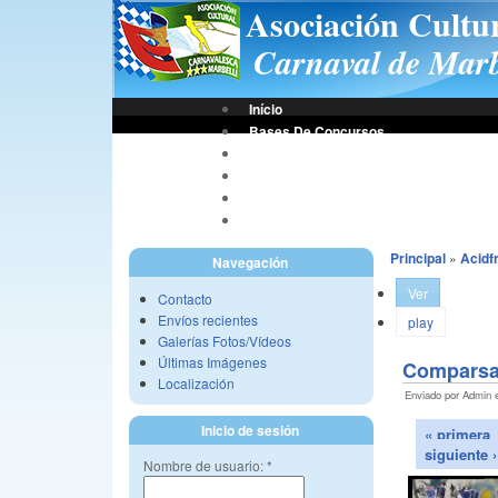
Asociación Cultu
Carnaval de Marb
Início
Bases De Concursos
Asociación
Tus Fotos
Fotos A.C.C.M.
Vídeos A.C.C.M.
Principal
»
Acidf
Navegación
Ver
Contacto
Envíos recientes
play
Galerías Fotos/Vídeos
Últimas Imágenes
Comparsa 
Localización
Enviado por Admin e
Inicio de sesión
« primera
siguiente ›
Nombre de usuario:
*