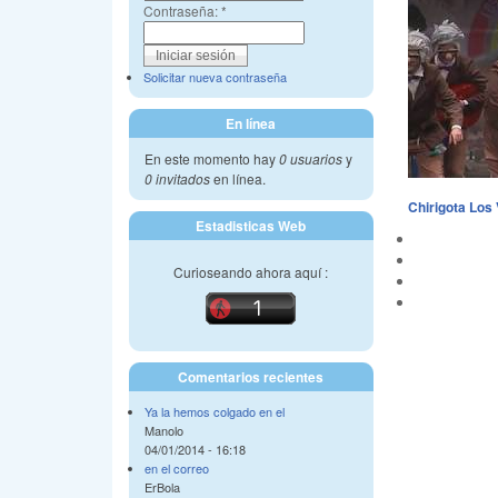
Contraseña:
*
Solicitar nueva contraseña
En línea
En este momento hay
0 usuarios
y
0 invitados
en línea.
Chirigota Los
Estadisticas Web
Curioseando ahora aquí :
Comentarios recientes
Ya la hemos colgado en el
Manolo
04/01/2014 - 16:18
en el correo
ErBola