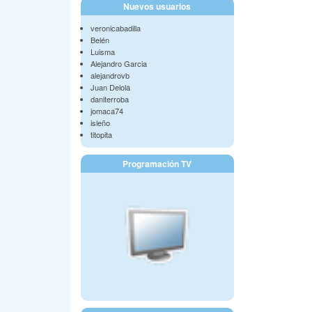
Nuevos usuarios
veronicabadilla
Belén
Luisma
Alejandro Garcia
alejandrovb
Juan Delola
daniterroba
jomaca74
isleño
titopita
Programación TV