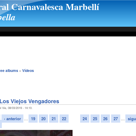
ral Carnavalesca Marbellí
ella
ree albums
»
Vídeos
 Los Viejos Vengadores
l Vie, 08/03/2019 - 14:10.
‹ anterior
…
19
20
21
22
23
24
25
26
27
…
sigu