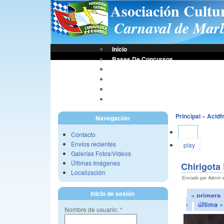
Asociación Cultu
Carnaval de Marb
Início
Bases De Concursos
Asociación
Tus Fotos
Fotos A.C.C.M.
Vídeos A.C.C.M.
Principal
»
Acidf
Navegación
Ver
Contacto
Envíos recientes
play
Galerías Fotos/Vídeos
Últimas Imágenes
Chirigota
Localización
Enviado por Admin e
Inicio de sesión
« primera
›
última »
Nombre de usuario:
*