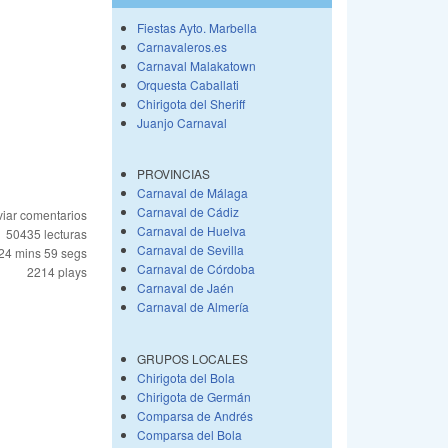
Fiestas Ayto. Marbella
Carnavaleros.es
Carnaval Malakatown
Orquesta Caballati
Chirigota del Sheriff
Juanjo Carnaval
PROVINCIAS
Carnaval de Málaga
Carnaval de Cádiz
iar comentarios
Carnaval de Huelva
50435 lecturas
Carnaval de Sevilla
24 mins 59 segs
Carnaval de Córdoba
2214 plays
Carnaval de Jaén
Carnaval de Almería
GRUPOS LOCALES
Chirigota del Bola
Chirigota de Germán
Comparsa de Andrés
Comparsa del Bola