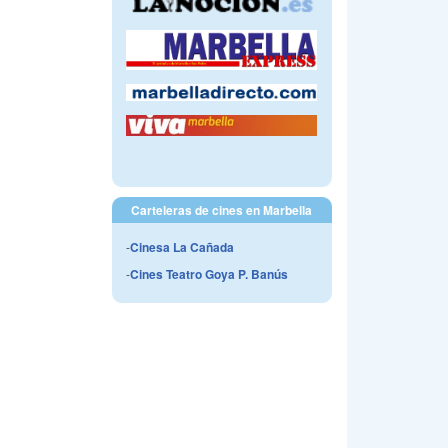
Carteleras de cines en Marbella
-
Cinesa La Cañada
-
Cines Teatro Goya P. Banús