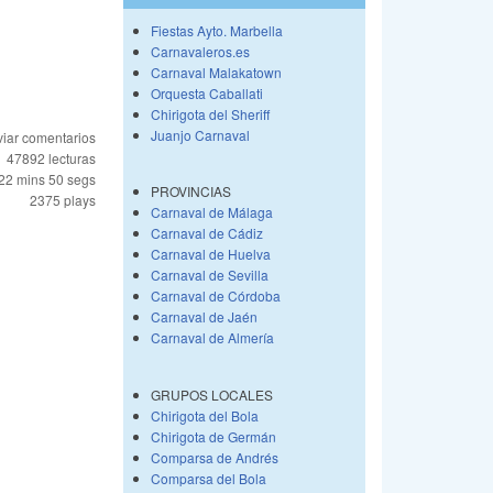
Fiestas Ayto. Marbella
Carnavaleros.es
Carnaval Malakatown
Orquesta Caballati
Chirigota del Sheriff
Juanjo Carnaval
iar comentarios
47892 lecturas
22 mins 50 segs
PROVINCIAS
2375 plays
Carnaval de Málaga
Carnaval de Cádiz
Carnaval de Huelva
Carnaval de Sevilla
Carnaval de Córdoba
Carnaval de Jaén
Carnaval de Almería
GRUPOS LOCALES
Chirigota del Bola
Chirigota de Germán
Comparsa de Andrés
Comparsa del Bola