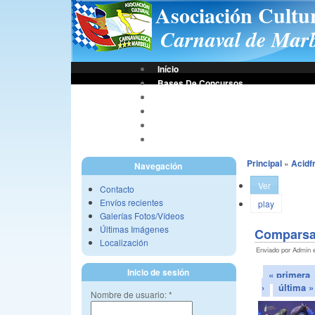
Asociación Cultu
Carnaval de Marb
Início
Bases De Concursos
Asociación
Tus Fotos
Fotos A.C.C.M.
Vídeos A.C.C.M.
Principal
»
Acidf
Navegación
Ver
Contacto
Envíos recientes
play
Galerías Fotos/Vídeos
Últimas Imágenes
Comparsa 
Localización
Enviado por Admin e
Inicio de sesión
« primera
›
última »
Nombre de usuario:
*