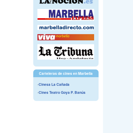
Carteleras de cines en Marbella
-
Cinesa La Cañada
-
Cines Teatro Goya P. Banús