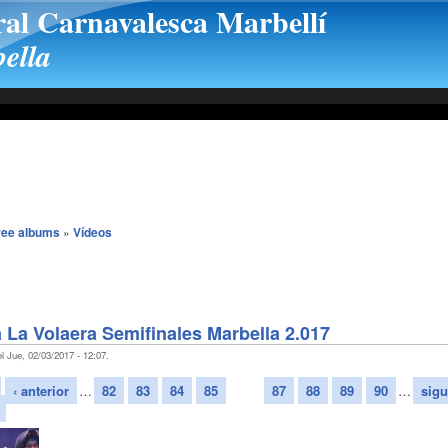
ral Carnavalesca Marbellí
ella
ree albums
»
Vídeos
La Volaera Semifinales Marbella 2.017
l Jue, 02/03/2017 - 12:07.
‹ anterior
…
82
83
84
85
86
87
88
89
90
…
sigu