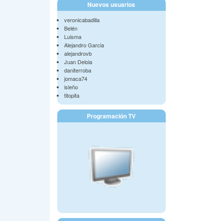
Nuevos usuarios
veronicabadilla
Belén
Luisma
Alejandro Garcia
alejandrovb
Juan Delola
daniterroba
jomaca74
isleño
titopita
Programación TV