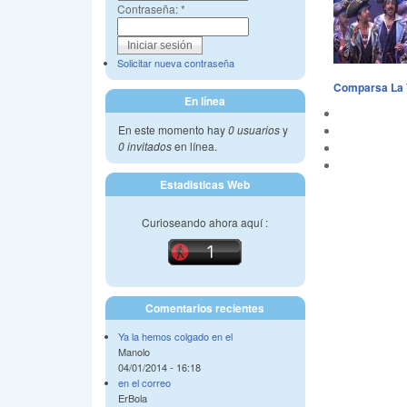
Contraseña:
*
Solicitar nueva contraseña
Comparsa La V
En línea
En este momento hay
0 usuarios
y
0 invitados
en línea.
Estadisticas Web
Curioseando ahora aquí :
Comentarios recientes
Ya la hemos colgado en el
Manolo
04/01/2014 - 16:18
en el correo
ErBola