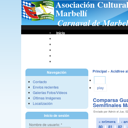
Asociación Cultura
Marbellí
Carnaval de Marbel
Início
Bases De Concursos
Asociación
Tus Fotos
Fotos A.C.C.M.
Vídeos A.C.C.M.
Principal
»
Acidfree 
Navegación
Ver
Contacto
Envíos recientes
play
Galerías Fotos/Vídeos
Últimas Imágenes
Comparsa Guar
Localización
Semifinales Ma
Enviado por Admin el Jue, 02
Inicio de sesión
« primera
‹ an
Nombre de usuario:
*
80
81
82