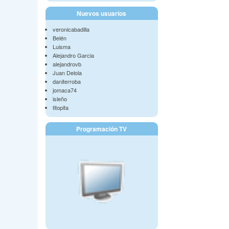
Nuevos usuarios
veronicabadilla
Belén
Luisma
Alejandro Garcia
alejandrovb
Juan Delola
daniterroba
jomaca74
isleño
titopita
Programación TV