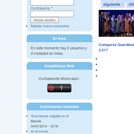
siguiente ›
úl
Contraseña:
*
Solicitar nueva contraseña
En línea
Comparsa Guardianes
En este momento hay
0 usuarios
y
2.017
0 invitados
en línea.
Estadisticas Web
Curioseando ahora aquí :
Comentarios recientes
Ya la hemos colgado en el
Manolo
04/01/2014 - 16:18
en el correo