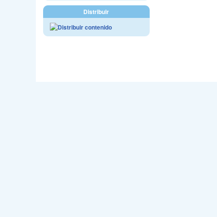
Distribuir
Webmast
Sede en C/Jo
Email - accm@carnava